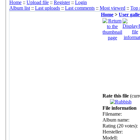
Home
::
Upload file
::
Register
::
Login
Album list
::
Last uploads
::
Last comments
::
Most viewed
::
Top 
Home
>
User galle
Rate this file
(curr
File information
Filename:
Album name:
Rating (20 votes):
Hersteller:
Modell: