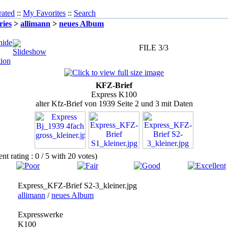
rated
::
My Favorites
::
Search
ries
>
allimann
>
neues Album
FILE 3/3
KFZ-Brief
Express K100
alter Kfz-Brief von 1939 Seite 2 und 3 mit Daten
ent rating : 0 / 5 with 20 votes)
Express_KFZ-Brief S2-3_kleiner.jpg
allimann
/
neues Album
Expresswerke
K100