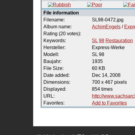
File information
Filename:
SL98-0472.jpg
Album name:
AchimEngels
/
Expr
Rating (20 votes):
Keywords:
SL
98
Restauration
Hersteller:
Express-Werke
Modell:
SL 98
Baujahr:
1935
File Size:
60 KB
Date added:
Dec 14, 2008
Dimensions:
700 x 467 pixels
Displayed:
854 times
URL:
http://www.sachsarc
Favorites:
Add to Favorites