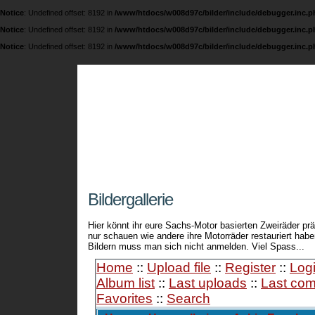
Notice
: Undefined offset: 8192 in
/www/htdocs/w008d97c/bilder/include/debugger.inc.p
Notice
: Undefined offset: 8192 in
/www/htdocs/w008d97c/bilder/include/debugger.inc.p
Notice
: Undefined offset: 8192 in
/www/htdocs/w008d97c/bilder/include/debugger.inc.p
Fichtel und Sachs 
Eine Seite über die legendären 74 ccm / 98 ccm
Bildergallerie
Hier könnt ihr eure Sachs-Motor basierten Zweiräder prä
nur schauen wie andere ihre Motorräder restauriert ha
Bildern muss man sich nicht anmelden. Viel Spass...
Home
::
Upload file
::
Register
::
Log
Album list
::
Last uploads
::
Last co
Favorites
::
Search