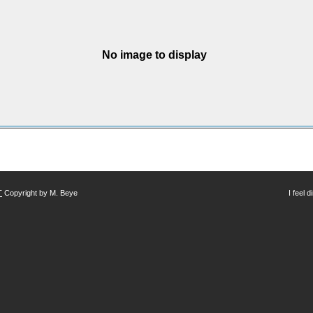
No image to display
T
Copyright by M. Beye
I feel 