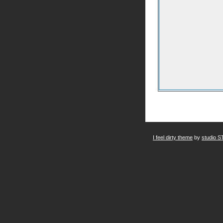
I feel dirty theme
by
studio S