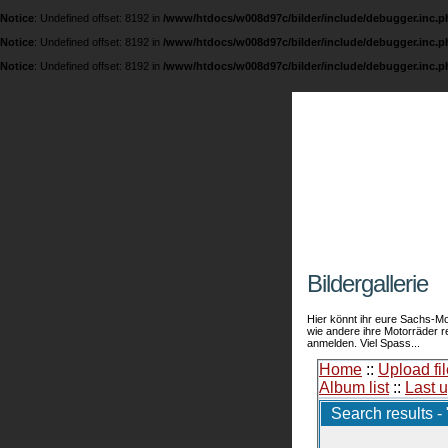
Notice
: Undefined offset: 8192 in
/www/htdocs/w008d97c/bilder/include/debugger.inc.p
Notice
: Undefined offset: 8192 in
/www/htdocs/w008d97c/bilder/include/debugger.inc.p
Notice
: Undefined offset: 8192 in
/www/htdocs/w008d97c/bilder/include/debugger.inc.p
Fichte
Eine Seite übe
Bildergallerie
Hier könnt ihr eure Sachs-Mo
wie andere ihre Motorräder 
anmelden. Viel Spass...
Home
::
Upload fil
Album list
::
Last 
Search results - 