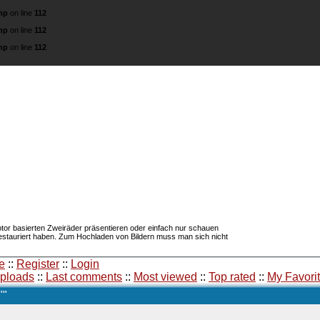
hp
on line
112
hp
on line
112
hp
on line
112
about
l und Sachs Archiv
Diese Seite sol
Hilfestellung se
Restauration ih
r die legendären 74 ccm / 98 ccm Konfektionäre
tor basierten Zweiräder präsentieren oder einfach nur schauen
restauriert haben. Zum Hochladen von Bildern muss man sich nicht
e
::
Register
::
Login
uploads
::
Last comments
::
Most viewed
::
Top rated
::
My Favori
""