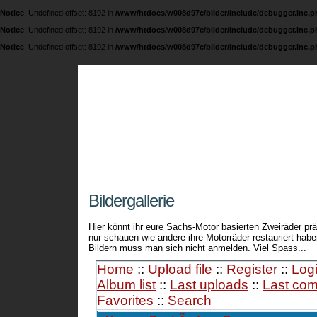
Notice
: Undefined offset: 8192 in
/www/htdocs/w008d97c/bilder/include/debugger.inc.p
Notice
: Undefined offset: 8192 in
/www/htdocs/w008d97c/bilder/include/debugger.inc.p
Notice
: Undefined offset: 8192 in
/www/htdocs/w008d97c/bilder/include/debugger.inc.p
Fichtel und Sachs 
Eine Seite über die legendären 74 ccm / 98 ccm
Bildergallerie
Hier könnt ihr eure Sachs-Motor basierten Zweiräder prä
nur schauen wie andere ihre Motorräder restauriert ha
Bildern muss man sich nicht anmelden. Viel Spass...
Home
::
Upload file
::
Register
::
Log
Album list
::
Last uploads
::
Last co
Favorites
::
Search