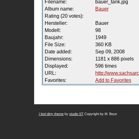
Filename:
bauer_tank.jpg
Album name:
Bauer
Rating (20 votes):
Hersteller:
Bauer
Modell:
98
Baujahr:
1949
File Size:
360 KB
Date added:
Sep 09, 2008
Dimensions:
1181 x 886 pixels
Displayed:
596 times
URL:
http://www.sachsar
Favorites:
Add to Favorites
I feel dirty theme
by
studio ST
Copyright by M. Beye