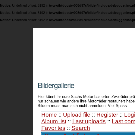
Notice
: Undefined offset: 8192 in
/www/htdocs/w008d97c/bilder/include/debugger.inc.p
Notice
: Undefined offset: 8192 in
/www/htdocs/w008d97c/bilder/include/debugger.inc.p
Notice
: Undefined offset: 8192 in
/www/htdocs/w008d97c/bilder/include/debugger.inc.p
Fichtel und Sachs 
Eine Seite über die legendären 74 ccm / 98 ccm
Bildergallerie
Hier könnt ihr eure Sachs-Motor basierten Zweiräder prä
nur schauen wie andere ihre Motorräder restauriert ha
Bildern muss man sich nicht anmelden. Viel Spass...
Home
::
Upload file
::
Register
::
Log
Album list
::
Last uploads
::
Last co
Favorites
::
Search