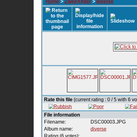
Home
>
ZweirÃ¤der
>
diverse
Rate this file
(current rating : 0 / 5 with 6 v
File information
Filename:
DSC00003.JPG
Album name:
diverse
Rating (6 votes):