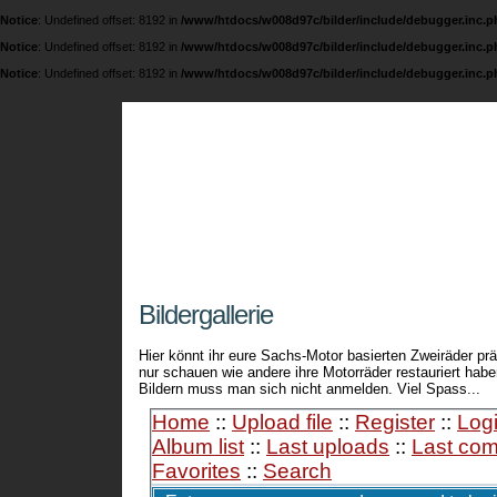
Notice
: Undefined offset: 8192 in
/www/htdocs/w008d97c/bilder/include/debugger.inc.p
Notice
: Undefined offset: 8192 in
/www/htdocs/w008d97c/bilder/include/debugger.inc.p
Notice
: Undefined offset: 8192 in
/www/htdocs/w008d97c/bilder/include/debugger.inc.p
Fichtel und Sachs 
Eine Seite über die legendären 74 ccm / 98 ccm
Bildergallerie
Hier könnt ihr eure Sachs-Motor basierten Zweiräder prä
nur schauen wie andere ihre Motorräder restauriert ha
Bildern muss man sich nicht anmelden. Viel Spass...
Home
::
Upload file
::
Register
::
Log
Album list
::
Last uploads
::
Last co
Favorites
::
Search